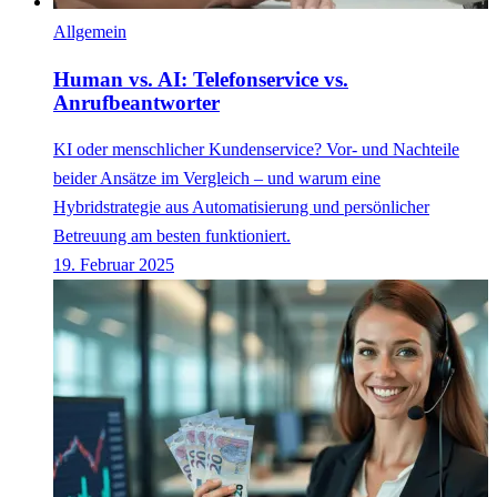
Allgemein
Human vs. AI: Telefonservice vs.
Anrufbeantworter
KI oder menschlicher Kundenservice? Vor- und Nachteile
beider Ansätze im Vergleich – und warum eine
Hybridstrategie aus Automatisierung und persönlicher
Betreuung am besten funktioniert.
19. Februar 2025