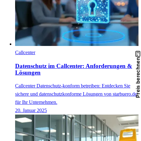
Callcenter
Preis berechnen
Datenschutz im Callcenter: Anforderungen &
Lösungen
Callcenter Datenschutz-konform betreiben: Entdecken Sie
sichere und datenschutzkonforme Lösungen von starbuero.de
für Ihr Unternehmen.
20. Januar 2025