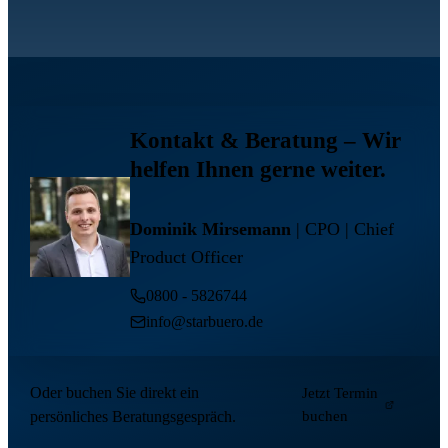
Kontakt & Beratung
– Wir
helfen Ihnen gerne weiter.
Dominik Mirsemann
| CPO | Chief
Product Officer
0800 - 5826744
info@starbuero.de
Oder buchen Sie direkt ein
Jetzt Termin
persönliches Beratungsgespräch.
buchen