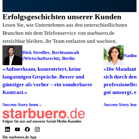
Erfolgsgeschichten unserer Kunden
Lesen Sie, wie Unternehmen aus den unterschiedlichsten
Branchen mit dem Telefonservice von starbuero.de
erreichbar bleiben, ihr Team entlasten und wachsen.
Dirk Streifler, Rechtsanwalt
Nadine 
(Wirtschaftsrecht), Berlin
»Aufmerksam, konzentriert, keine
»Die Mandanten
langatmigen Gespräche. Besser und
sich durch den
günstiger als vorher – ein wunderbarer
professionellen
Kontrast.«
gut umsorgt, es
Anfragen von 
Success-Story lesen
→
Success-Story lese
Folgen Sie uns auf unseren Social-Media-Kanälen
Die starbuero.de App