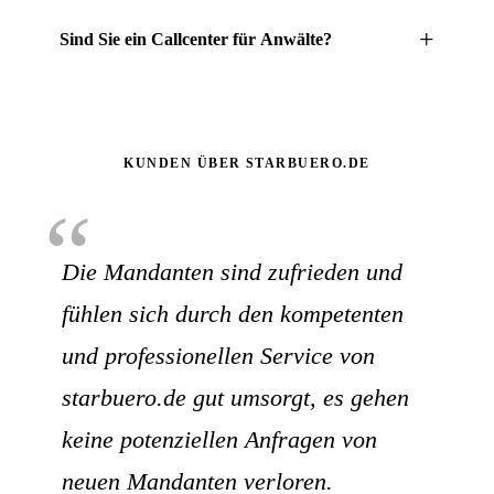
Bei Erstberatungsgesprächen weisen unsere Mitarbeitenden
+
Sind Sie ein Callcenter für Anwälte?
Anrufer frühzeitig auf mögliche Kosten hin. Die
Gesprächsinhalte und Hinweise dokumentieren wir auf
Sie können starbuero.de wie ein Callcenter für Anwälte und
Wunsch schriftlich – als Grundlage für die spätere
Kanzleien nutzen – allerdings mit echten, geschulten
Mandatsbearbeitung.
Mitarbeitern statt anonymer Massenabfertigung. Alle
KUNDEN ÜBER STARBUERO.DE
Gespräche unterliegen der Verschwiegenheit nach § 203
“
StGB und werden diskret in Ihrem Kanzleinamen geführt.
Die Mandanten sind zufrieden und
fühlen sich durch den kompetenten
und professionellen Service von
starbuero.de gut umsorgt, es gehen
keine potenziellen Anfragen von
neuen Mandanten verloren.