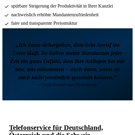
spürbare Steigerung der Produktivität in Ihrer Kanzlei
nachweislich erhöhte Mandantenzufriedenheit
faire und transparente Preisstruktur
„Ich kann sichergehen, dass kein Anruf ins
Leere läuft. So haben meine Mandanten jeder
Zeit ein gutes Gefühl, dass ihre Anliegen bei mir
bzw. uns ankommen – auch dann, wenn sie
mich nicht persönlich sprechen können.“
— Stefan Kreutzberger, Rechtsanwalt
Telefonservice für Deutschland,
Österreich und die Schweiz