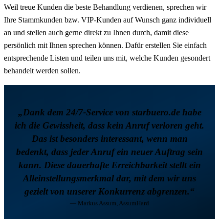
Weil treue Kunden die beste Behandlung verdienen, sprechen wir
Ihre Stammkunden bzw. VIP-Kunden auf Wunsch ganz individuell
an und stellen auch gerne direkt zu Ihnen durch, damit diese
persönlich mit Ihnen sprechen können. Dafür erstellen Sie einfach
entsprechende Listen und teilen uns mit, welche Kunden gesondert
behandelt werden sollen.
„Dank dem 24/7-Service von starbuero.de habe
ich die Gewissheit, dass kein Anruf verloren geht.
Das ist besonders interessant, wenn man
bedenkt, dass jeder Anruf ein neuer Auftrag sein
kann. Diese dauerhafte Erreichbarkeit stellt ein
Alleinstellungsmerkmal dar, mit dem wir uns
gezielt von unserer Konkurrenz abgrenzen.“
— Markus Assum, AssumHard