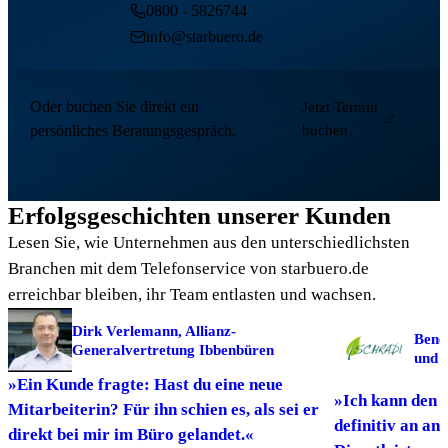
0800 - 5826744
info@starbuero.de
Oder buchen Sie direkt ein
Jetzt Termin
persönliches Beratungsgespräch.
buchen
Erfolgsgeschichten unserer Kunden
Lesen Sie, wie Unternehmen aus den unterschiedlichsten
Branchen mit dem Telefonservice von starbuero.de
erreichbar bleiben, ihr Team entlasten und wachsen.
Dirk Verlemann, Allianz-
Bene
Generalvertretung Ibbenbüren
und 
»Ein Kunde fragte: Hast du eine neue
»Ich kann den 
Mitarbeiterin? Für ihn schien es, als sei er
definitiv an an
direkt bei mir im Büro gelandet.«