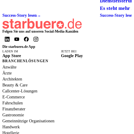
Dienstleisteru
Es steht mehr Z
Success-Story lesen
→
zur Verfügung 
Success-Story lese
zufrieden, weil
werden können
Folgen Sie uns auf unseren Social-Media-Kanälen
Die starbuero.de App
LADEN IM
JETZT BEI
App Store
Google Play
BRANCHENLÖSUNGEN
Anwälte
Ärzte
Architekten
Beauty & Care
Callcenter-Lösungen
E-Commerce
Fahrschulen
Finanzberater
Gastronomie
Gemeinnützige Organisationen
Handwerk
Hotellerie