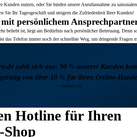
Ihre Kunden nutzen, oder Sie binden unsere Anrufannahme zu saisonale
n Sie Ihr Tagesgeschäft und steigern die Zufriedenheit Ihrer Kunden!
mit persönlichem Ansprechpartne
 beliebt ist, liegt am Bedürfnis nach persönlicher Betreuung. Denn so
st das Telefon immer noch der schnellste Weg, um dringende Fragen mög
ro.de zahlt sich aus: 90 % unserer Kunden kon
gerung von über 10 % für ihren Online-Handel
— starbuero.de
en Hotline für Ihren
e-Shop