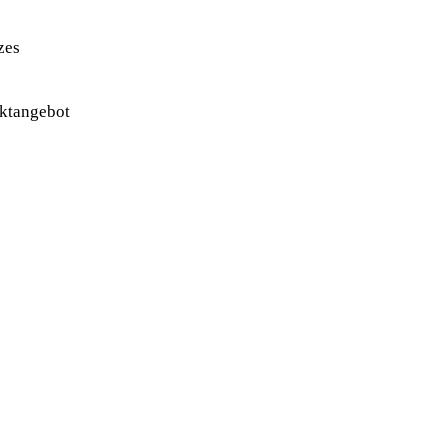
zes
uktangebot