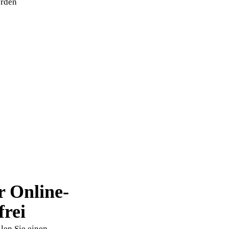
erden
r Online-
frei
len Sie einen