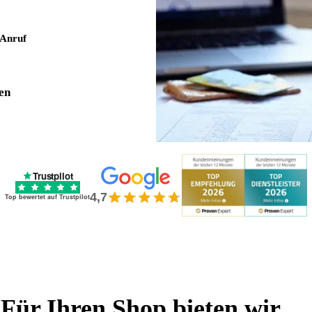
 Anruf
en
Trustpilot
4,7
Top bewertet auf Trustpilot
Für Ihren Shop bieten wir …