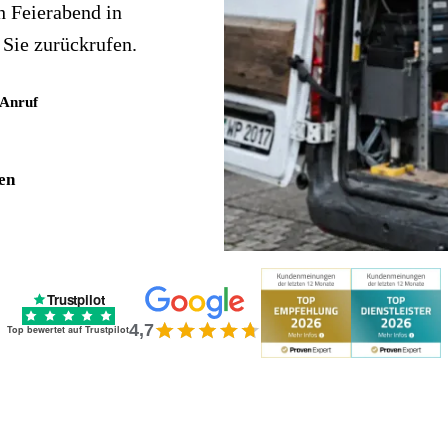
h Feierabend in
Sie zurückrufen.
 Anruf
en
Trustpilot
4,7
Top bewertet auf Trustpilot