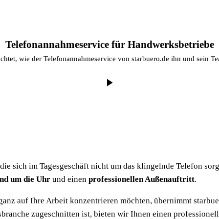
Telefonannahmeservice für Handwerksbetriebe
tet, wie der Telefonannahmeservice von starbuero.de ihn und sein Team
Mit Klick auf „Abspielen" werden Daten an YouTube (Google)
übermittelt.
Datenschutzerklärung
 die sich im Tagesgeschäft nicht um das klingelnde Telefon sor
und um die Uhr
und einen
professionellen Außenauftritt
.
 ganz auf Ihre Arbeit konzentrieren möchten, übernimmt starbue
sbranche zugeschnitten ist, bieten wir Ihnen einen professione