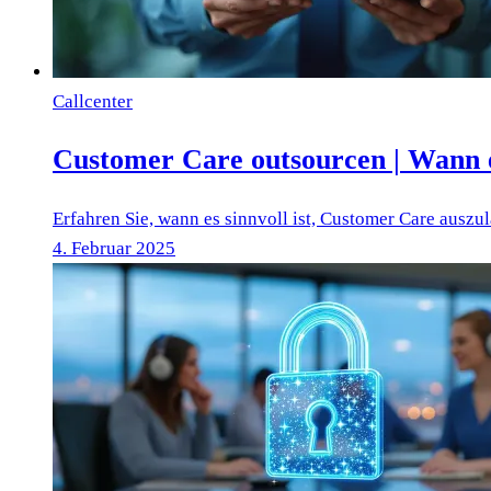
Callcenter
Customer Care outsourcen | Wann e
Erfahren Sie, wann es sinnvoll ist, Customer Care auszu
4. Februar 2025