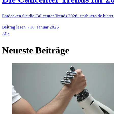
Entdecken Sie die Callcenter Trends 2026: starbuero.de biet
Beitrag lesen
→
18. Januar 2026
Alle
Neueste Beiträge