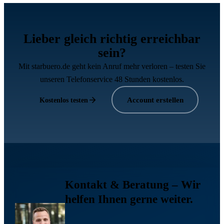
Lieber gleich richtig erreichbar
sein?
Mit starbuero.de geht kein Anruf mehr verloren – testen Sie
unseren Telefonservice 48 Stunden kostenlos.
Account erstellen
Kostenlos testen
Kontakt & Beratung
– Wir
helfen Ihnen gerne weiter.