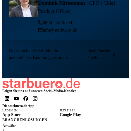
Dominik Mirsemann
| CPO | Chief
Product Officer
0800 - 5826744
info@starbuero.de
Oder buchen Sie direkt ein
Jetzt Termin
persönliches Beratungsgespräch.
buchen
Folgen Sie uns auf unseren Social-Media-Kanälen
Die starbuero.de App
LADEN IM
JETZT BEI
App Store
Google Play
BRANCHENLÖSUNGEN
Anwälte