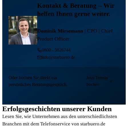
Kontakt & Beratung
– Wir
helfen Ihnen gerne weiter.
Dominik Mirsemann
| CPO | Chief
Product Officer
0800 - 5826744
info@starbuero.de
Oder buchen Sie direkt ein
Jetzt Termin
persönliches Beratungsgespräch.
buchen
Erfolgsgeschichten unserer Kunden
Lesen Sie, wie Unternehmen aus den unterschiedlichsten
Branchen mit dem Telefonservice von starbuero.de