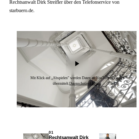
Rechtsanwalt Dirk Streifler über den Telefonservice von
starbuero.de.
Mit Klick auf „Abspielen" werden Daten an YouTube (Google)
übermittelt.
Datenschutzerklärung
01
02
Rechtsanwalt Dirk
Dachd