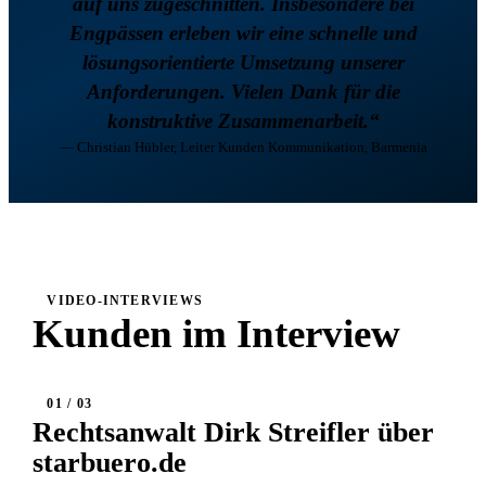
auf uns zugeschnitten. Insbesondere bei
Engpässen erleben wir eine schnelle und
lösungsorientierte Umsetzung unserer
Anforderungen. Vielen Dank für die
konstruktive Zusammenarbeit.“
— Christian Hübler, Leiter Kunden Kommunikation, Barmenia
VIDEO-INTERVIEWS
Kunden im Interview
01 / 03
Rechtsanwalt Dirk Streifler über
starbuero.de