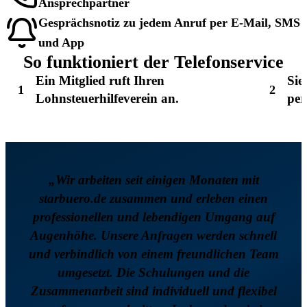
Ansprechpartner
Gesprächsnotiz zu jedem Anruf per E-Mail, SMS
und App
So funktioniert der Telefonservice
Ein Mitglied ruft Ihren
Sie
1
2
Lohnsteuerhilfeverein an.
per
„Wir arbeiten seit einigen Monaten mit
starbuero.de zusammen und erleben einen
professionellen und lebendigen Umgang auf
Augenhöhe. Unsere Anfragen werden schnell
und verbindlich von einem freundlichen Team
umgesetzt. Die Schulungen und die
Zusammenarbeit sind individuell und flexibel