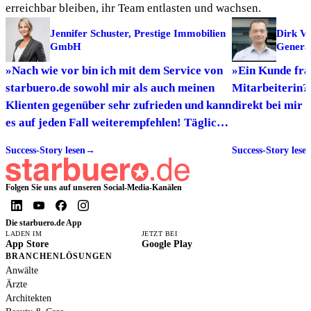
erreichbar bleiben, ihr Team entlasten und wachsen.
Jennifer Schuster, Prestige Immobilien
Dirk Ve
GmbH
Genera
»Nach wie vor bin ich mit dem Service von
»Ein Kunde fra
starbuero.de sowohl mir als auch meinen
Mitarbeiterin? F
Klienten gegenüber sehr zufrieden und kann
direkt bei mir 
es auf jeden Fall weiterempfehlen! Täglich
spüren wir die positiven Auswirkungen
Success-Story lesen
→
Success-Story lese
durch den Service von starbuero.de.«
Folgen Sie uns auf unseren Social-Media-Kanälen
Die starbuero.de App
LADEN IM
JETZT BEI
App Store
Google Play
BRANCHENLÖSUNGEN
Anwälte
Ärzte
Architekten