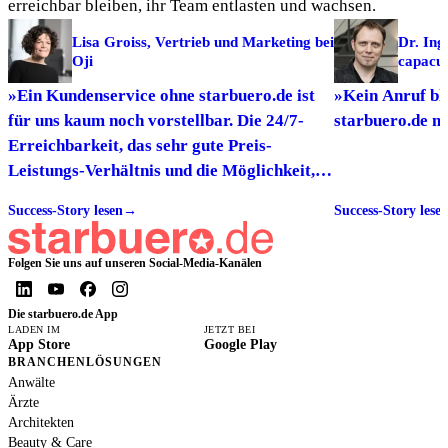
erreichbar bleiben, ihr Team entlasten und wachsen.
Lisa Groiss, Vertrieb und Marketing bei
Dr. Ing
Oji
capac
»Ein Kundenservice ohne starbuero.de ist
»Kein Anruf bl
für uns kaum noch vorstellbar. Die 24/7-
starbuero.de m
Erreichbarkeit, das sehr gute Preis-
Leistungs-Verhältnis und die Möglichkeit,
individuelle Briefings und FAQs zu
Success-Story lesen
→
Success-Story lese
hinterlegen, sind für uns entscheidende
Vorteile.«
Folgen Sie uns auf unseren Social-Media-Kanälen
Die starbuero.de App
LADEN IM
JETZT BEI
App Store
Google Play
BRANCHENLÖSUNGEN
Anwälte
Ärzte
Architekten
Beauty & Care