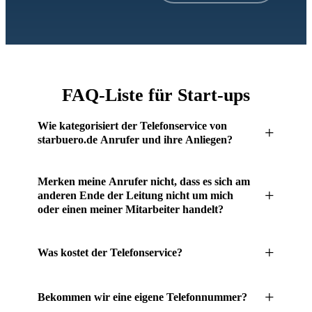
FAQ-Liste für Start-ups
Wie kategorisiert der Telefonservice von
+
starbuero.de Anrufer und ihre Anliegen?
Die Kategorisierung der Anrufer und ihrer Anliegen erfolgt
Merken meine Anrufer nicht, dass es sich am
anhand der von Ihnen hinterlegten Informationen und
+
anderen Ende der Leitung nicht um mich
Handlungsanweisungen im Kunden-Back-End. Insbesondere
oder einen meiner Mitarbeiter handelt?
in den Allow- und Block-Listen können Sie solche
Nein. Dadurch, dass unsere Telefonistinnen und Telefonisten
Kategorisierungen vornehmen. Hier können Sie sowohl
+
Was kostet der Telefonservice?
regelmäßig und umfassend von Experten aus der Branche
bestimmte Anrufer hinterlegen, die direkt an Sie oder
geschult werden, sind sie bestens informiert und mit
bestimmte Mitarbeiter weitergeleitet oder aber auch geblockt
Einfache & transparente Preise:
entsprechenden Anliegen vertraut. Hinzu kommt, dass durch
+
werden sollen, als auch bestimmte Anliegen, die Sie dann als
Bekommen wir eine eigene Telefonnummer?
Ihre – im Idealfall – detaillierten FAQs und