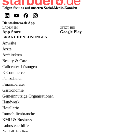
werden können.«
Alleinstellung
Folgen Sie uns auf unseren Social-Media-Kanälen
uns gezielt vo
abgrenzen.«
Die starbuero.de App
LADEN IM
JETZT BEI
App Store
Google Play
BRANCHENLÖSUNGEN
Anwälte
Ärzte
Architekten
Beauty & Care
Callcenter-Lösungen
E-Commerce
Fahrschulen
Finanzberater
Gastronomie
Gemeinnützige Organisationen
Handwerk
Hotellerie
Immobilienbranche
KMU & Business
Lohnsteuerhilfe
Notfall-Hotline