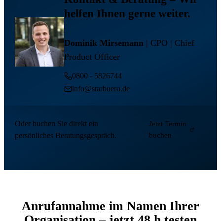
helfen Ihnen gerne weiter.
Dominik Mirsemann
| CPO | Chief
Product Officer
0800 - 5826744
info@starbuero.de
Oder buchen Sie direkt ein
Jetzt Termin
persönliches Beratungsgespräch.
buchen
Anrufannahme im Namen Ihrer
Organisation – jetzt 48 h testen