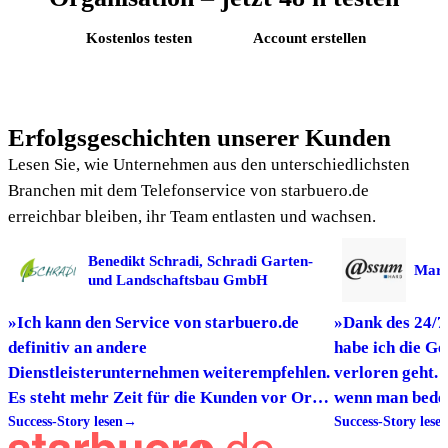
Kostenlos testen
Account erstellen
Erfolgsgeschichten unserer Kunden
Lesen Sie, wie Unternehmen aus den unterschiedlichsten
Branchen mit dem Telefonservice von starbuero.de
erreichbar bleiben, ihr Team entlasten und wachsen.
Benedikt Schradi, Schradi Garten-
Mark
und Landschaftsbau GmbH
»Ich kann den Service von starbuero.de
»Dank des 24/7
definitiv an andere
habe ich die Ge
Dienstleisterunternehmen weiterempfehlen.
verloren geht. 
Es steht mehr Zeit für die Kunden vor Ort
wenn man beden
zur Verfügung und die Kunden sind
Success-Story lesen
→
neuer Auftrag 
Success-Story lese
zufrieden, weil ihre Anliegen schnell gelöst
Erreichbarkeit 