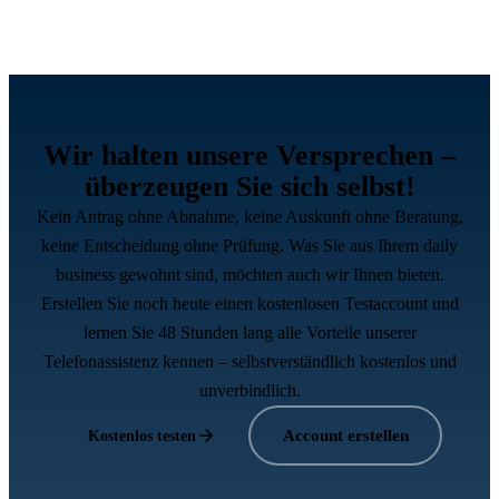
Wir halten unsere Versprechen –
überzeugen Sie sich selbst!
Kein Antrag ohne Abnahme, keine Auskunft ohne Beratung,
keine Entscheidung ohne Prüfung. Was Sie aus Ihrem daily
business gewohnt sind, möchten auch wir Ihnen bieten.
Erstellen Sie noch heute einen kostenlosen Testaccount und
lernen Sie 48 Stunden lang alle Vorteile unserer
Telefonassistenz kennen – selbstverständlich kostenlos und
unverbindlich.
Account erstellen
Kostenlos testen