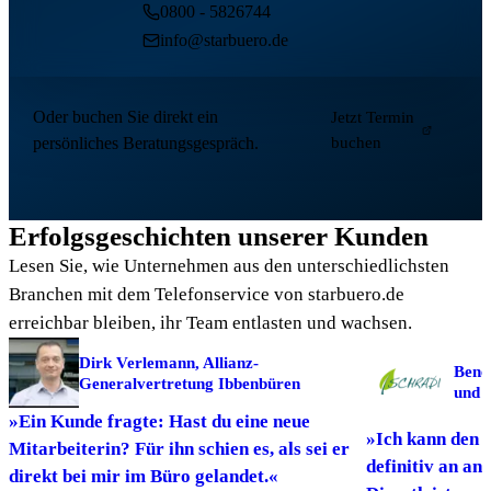
0800 - 5826744
info@starbuero.de
Oder buchen Sie direkt ein
Jetzt Termin
persönliches Beratungsgespräch.
buchen
Erfolgsgeschichten unserer Kunden
Lesen Sie, wie Unternehmen aus den unterschiedlichsten
Branchen mit dem Telefonservice von starbuero.de
erreichbar bleiben, ihr Team entlasten und wachsen.
Dirk Verlemann, Allianz-
Bene
Generalvertretung Ibbenbüren
und 
»Ein Kunde fragte: Hast du eine neue
»Ich kann den 
Mitarbeiterin? Für ihn schien es, als sei er
definitiv an an
direkt bei mir im Büro gelandet.«