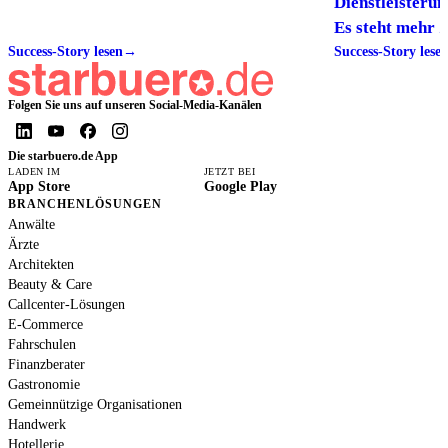
Dienstleisteru
Es steht mehr Z
Success-Story lesen
→
zur Verfügung 
Success-Story lese
zufrieden, weil
werden können
Folgen Sie uns auf unseren Social-Media-Kanälen
Die starbuero.de App
LADEN IM
JETZT BEI
App Store
Google Play
BRANCHENLÖSUNGEN
Anwälte
Ärzte
Architekten
Beauty & Care
Callcenter-Lösungen
E-Commerce
Fahrschulen
Finanzberater
Gastronomie
Gemeinnützige Organisationen
Handwerk
Hotellerie