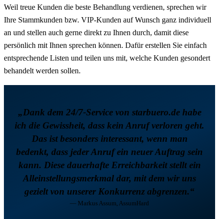
Weil treue Kunden die beste Behandlung verdienen, sprechen wir
Ihre Stammkunden bzw. VIP-Kunden auf Wunsch ganz individuell
an und stellen auch gerne direkt zu Ihnen durch, damit diese
persönlich mit Ihnen sprechen können. Dafür erstellen Sie einfach
entsprechende Listen und teilen uns mit, welche Kunden gesondert
behandelt werden sollen.
„Dank dem 24/7-Service von starbuero.de habe
ich die Gewissheit, dass kein Anruf verloren geht.
Das ist besonders interessant, wenn man
bedenkt, dass jeder Anruf ein neuer Auftrag sein
kann. Diese dauerhafte Erreichbarkeit stellt ein
Alleinstellungsmerkmal dar, mit dem wir uns
gezielt von unserer Konkurrenz abgrenzen.“
— Markus Assum, AssumHard