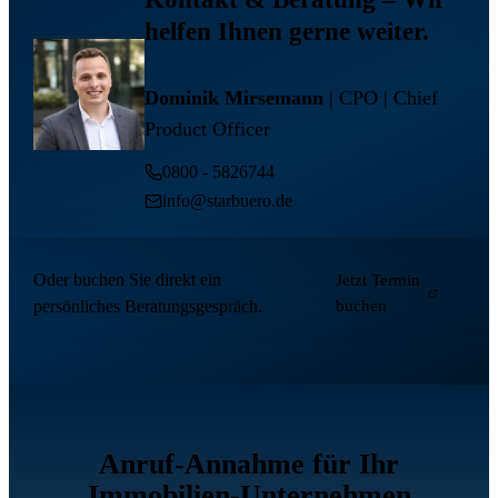
helfen Ihnen gerne weiter.
Dominik Mirsemann
| CPO | Chief
Product Officer
0800 - 5826744
info@starbuero.de
Oder buchen Sie direkt ein
Jetzt Termin
persönliches Beratungsgespräch.
buchen
Anruf-Annahme für Ihr
Immobilien-Unternehmen