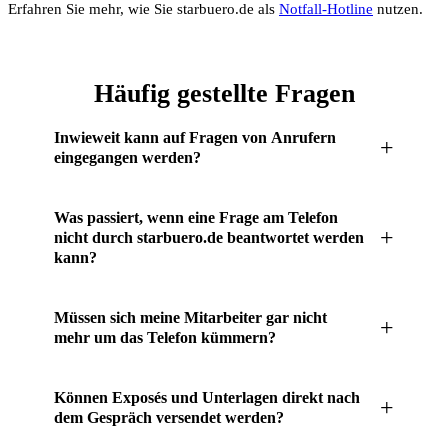
Erfahren Sie mehr, wie Sie starbuero.de als
Notfall-Hotline
nutzen.
Häufig gestellte Fragen
Inwieweit kann auf Fragen von Anrufern
+
eingegangen werden?
Häufig gestellte Fragen können von unseren Telefonistinnen
Was passiert, wenn eine Frage am Telefon
und Telefonisten direkt beantwortet werden. Diese sind
+
nicht durch starbuero.de beantwortet werden
speziell auf die Immobilienbranche geschult und bringen das
kann?
nötige Background-Wissen mit, um bei wiederkehrenden
Auch hier können Sie für individuelle Fälle
Fragen schnelle Auskunft geben zu können.
Müssen sich meine Mitarbeiter gar nicht
+
Handlungsanweisungen hinterlegen. Je nachdem, wie Sie es
mehr um das Telefon kümmern?
wünschen, können wir den Anrufer direkt an Sie oder an
einen entsprechenden Mitarbeiter weiterleiten. Alternativ
Sofern die Rufumleitung aktiviert ist, werden nur die Anrufe
Können Exposés und Unterlagen direkt nach
+
können Sie das genaue Anliegen der Anrufernotiz entnehmen
weitergeleitet, die aufgrund Ihrer Handlungsanweisungen
dem Gespräch versendet werden?
und bei Bedarf zu einem passenden Zeitpunkt den Anrufer
weitergeleitet werden sollen. In vereinzelten Fällen müssten