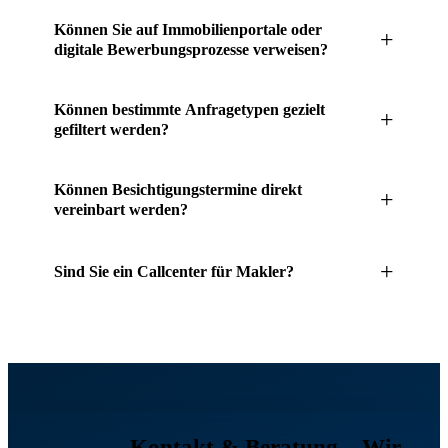
kontaktieren.
Ihre Mitarbeiter also das Telefon beantworten.
Ja. Wir können Exposés, Unterlagen oder weitere
Können Sie auf Immobilienportale oder
+
Dokumente direkt im Anschluss an das Gespräch versenden
digitale Bewerbungsprozesse verweisen?
– per E-Mail oder über Ihr CRM-System.
Ja. Wir können Anrufer gezielt auf Ihre Inserate in Portalen
Können bestimmte Anfragetypen gezielt
+
wie ImmoScout24 oder auf digitale Bewerbungsformulare
gefiltert werden?
verweisen – inklusive Erklärung des weiteren Vorgehens.
Ja. Sie können individuelle Vorgaben hinterlegen –
Können Besichtigungstermine direkt
+
beispielsweise nur Verkaufsanfragen durchstellen und
vereinbart werden?
Mietanfragen gezielt ablehnen, ohne Rückrufwunsch
aufzunehmen.
Ja, sofern Sie uns Zugriff auf Ihren Terminkalender geben
+
Sind Sie ein Callcenter für Makler?
oder definierte Zeitfenster vorgeben. Alternativ erfassen wir
Wunschtermine und übermitteln sie zur finalen Bestätigung
Sie können starbuero.de als Callcenter für Makler nutzen –
an Sie.
mit echten, geschulten Mitarbeitern, die Anrufe für Ihr
Immobilienmakler-Büro annehmen: DSGVO-konform,
diskret und im Namen Ihres Büros.
Kontakt & Beratung
– Wir