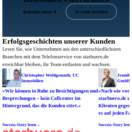
Account erstellen
Kostenlos testen
Erfolgsgeschichten unserer Kunden
Lesen Sie, wie Unternehmen aus den unterschiedlichsten
Branchen mit dem Telefonservice von starbuero.de
erreichbar bleiben, ihr Team entlasten und wachsen.
Christopher Wohlgemuth, UC
Jennife
Immobilien
GmbH
»Wir können in Ruhe zu Besichtigungen und
»Nach wie vor 
Besprechungen – kein Callcenter im
starbuero.de s
Hintergrund, das die Kunden stört.«
Klienten gegen
es auf jeden Fa
spüren wir die
Success-Story lesen
→
Success-Story lese
durch den Serv