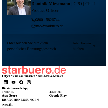
Dominik Mirsemann
| CPO | Chief
Product Officer
0800 - 5826744
info@starbuero.de
Oder buchen Sie direkt ein
Jetzt Termin
persönliches Beratungsgespräch.
buchen
Folgen Sie uns auf unseren Social-Media-Kanälen
Die starbuero.de App
LADEN IM
JETZT BEI
App Store
Google Play
BRANCHENLÖSUNGEN
Anwälte