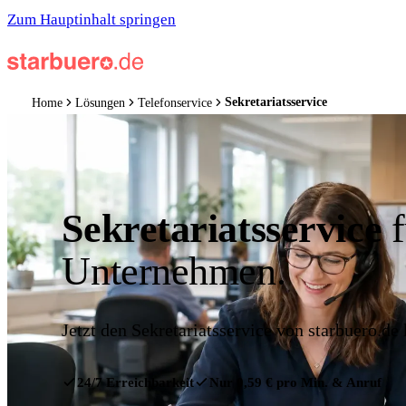
Zum Hauptinhalt springen
Sekretariatsservice
Home
Lösungen
Telefonservice
Sekretariatsservice
f
Unternehmen.
Jetzt den Sekretariatsservice von starbuero.de 
24/7 Erreichbarkeit
Nur 0,59 € pro Min. & Anruf